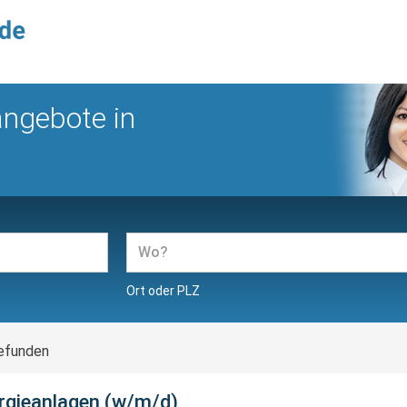
angebote in
Ort oder PLZ
efunden
rgieanlagen (w/m/d)